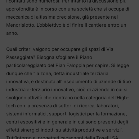
I contatti sono numerosi. Per intanto la discussione più
approfondita è in corso con una società che si occupa di
meccanica di altissima precisione, già presente nel
Mendrisiotto. L’obbiettivo è di finire il cantiere entro un
anno.
Quali criteri valgono per occupare gli spazi di Via
Passeggiata? Bisogna sfogliare il Piano
particolareggiaato del Pian Faloppia per capire. Si legge
dunque che “la zona, detta industriale terziaria
innovativa, è destinata all’insediamento di aziende di tipo
industriale-terziario innovativo, cioè di aziende in cui si
svolgono attività che rientrano nella categoria dell’High-
tech con la presenza di settori di ricerca, laboratori,
sistemi informatici, supporti logistici per la formazione,
centri espositivi e in generale in cui sono presenti degli
effetti sinergici indotti su attività produttive e servizi”.
Tutt’intorno ai progettati capannoni della Toselli SA