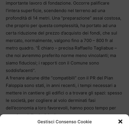
importante lavoro di fondazione. Occorre palificare
l’intera superficie, scendendo nel terreno ad una
profondità di 14 metri. Una “preparazione” assai costosa,
che proprio per questa complessità, ha portato ad una
certa riduzione del prezzo d’acquisto dei fondi, che sul
mercato, normalmente, valgono fino a 700 – 800 fr al
metro quadro. “È chiaro – precisa Raffaello Tagliabue –
che noi avremmo preferito norme meno vincolanti; ma
siamo fiduciosi; i rapporti con il Comune sono
soddisfacenti”.
A frenare alcune ditte “compatibili” con il PR del Pian
Faloppia sono stati, in anni recenti, i tempi necessari a
mettere in cantiere gli edifici o a trovare gli spazi: spesso
le società, per cogliere al volo derminati fasi
dell’economia a loro favorevoli, hanno poco tempo per
prendere delle decisioni.
Gestisci Consenso Cookie
Poi ci sono le ditte “non compatibili” che se ne sono