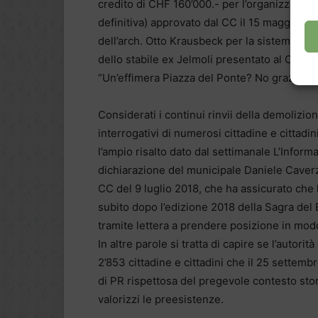
credito di CHF 160’000.- per l’organizzazion
definitiva) approvato dal CC il 15 maggio 20
dell’arch. Otto Krausbeck per la sistemazio
dello stabile ex Jelmoli presentato al CC de
“Un’effimera Piazza del Ponte? No grazie” 
Considerati i continui rinvii della demolizion
interrogativi di numerosi cittadine e cittad
l’ampio risalto dato dal settimanale L’Informat
dichiarazione del municipale Daniele Caverz
CC del 9 luglio 2018, che ha assicurato che 
subito dopo l’edizione 2018 della Sagra del B
tramite lettera a prendere posizione in modo 
In altre parole si tratta di capire se l’autor
2’853 cittadine e cittadini che il 25 sette
di PR rispettosa del pregevole contesto sto
valorizzi le preesistenze.