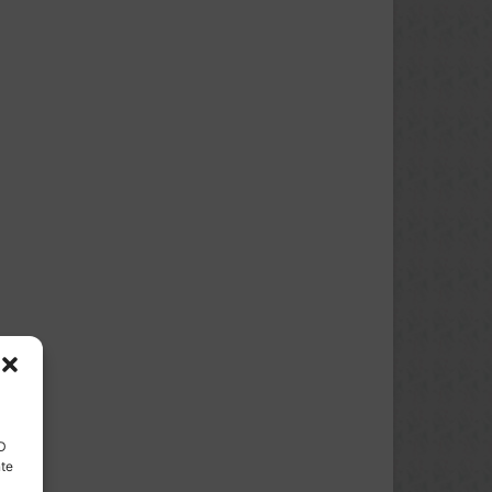
ID
nte