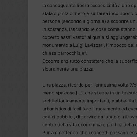
la conseguente libera accessibilità a uno spa
stata dipinta di nero e sull’area incombono o
persone (secondo il giornale) a scoprire un’i
In sostanza, lasciando le cose come stanno 
coperto assai vasto” al quale si aggiungerebb
monumento a Luigi Lavizzari, l’imbocco delle
chiesa parrocchiale”.
Occorre anzitutto constatare che la superf
sicuramente una piazza.
Una piazza, ricordo per l’ennesima volta (Voc
meno spaziosa […], che si apre in un tessuto
architettonicamente importanti, e abbellita 
urbanistica di facilitare il movimento ed eve
edifici pubblici, di servire da luogo di ritrov
centro della vita economica e politica della c
Pur ammettendo che i concetti possano esser