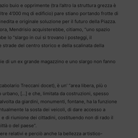
zio buio e opprimente (tra l’altro la struttura grezza è
ltre 4’000 mq di edificio) pare stiano portando frotte di
nedita e originale soluzione per il futuro della Piazza.
ora, Mendrisio acquisterebbe, citiamo, “uno spazio
e lo “slargo in cui si trovano i posteggi, il
 strade del centro storico e della scalinata della
icie di un ex grande magazzino e uno slargo non fanno
abolario Treccani docet), è un’ “area libera, più o
 urbano, […] e che, limitata da costruzioni, spesso
talvolta da giardini, monumenti, fontane, ha la funzione
ntualmente la sosta dei veicoli, di dare accesso a
o e di riunione dei cittadini, costituendo non di rado il
ittà o del paese”.
e relativi e perciò anche la bellezza artistico-