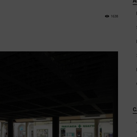
A
1638
C