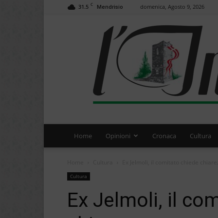
C
31.5
domenica, Agosto 9, 2026
Mendrisio
Home
Opinioni
Cronaca
Cultura
Home
Cultura
Ex Jelmoli, il comitato chiede chiar
Cultura
Ex Jelmoli, il co