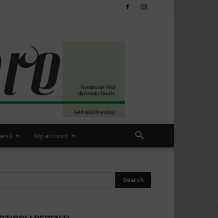
enti
My account