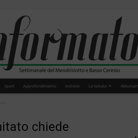
Sport
Approfondimento
Archivio
La testata
Abbonam
L'Informatore
ezza
mitato chiede