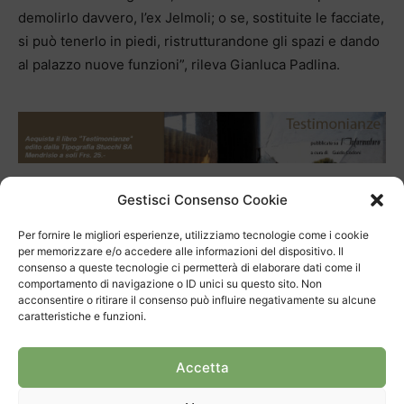
demolirlo davvero, l’ex Jelmoli; o se, sostituite le facciate,
si può tenerlo in piedi, ristrutturandone gli spazi e dando
al palazzo nuove funzioni”, rileva Gianluca Padlina.
Gestisci Consenso Cookie
Per fornire le migliori esperienze, utilizziamo tecnologie come i cookie
per memorizzare e/o accedere alle informazioni del dispositivo. Il
consenso a queste tecnologie ci permetterà di elaborare dati come il
comportamento di navigazione o ID unici su questo sito. Non
acconsentire o ritirare il consenso può influire negativamente su alcune
caratteristiche e funzioni.
Articolo precedente
Prossimo articolo
Grandi cambiamenti nel FC
Commercianti, rinnovi in
Accetta
Mendrisio
comitato