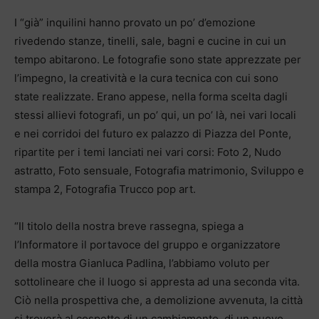
I “già” inquilini hanno provato un po’ d’emozione
rivedendo stanze, tinelli, sale, bagni e cucine in cui un
tempo abitarono. Le fotografie sono state apprezzate per
l’impegno, la creatività e la cura tecnica con cui sono
state realizzate. Erano appese, nella forma scelta dagli
stessi allievi fotografi, un po’ qui, un po’ là, nei vari locali
e nei corridoi del futuro ex palazzo di Piazza del Ponte,
ripartite per i temi lanciati nei vari corsi: Foto 2, Nudo
astratto, Foto sensuale, Fotografia matrimonio, Sviluppo e
stampa 2, Fotografia Trucco pop art.
“Il titolo della nostra breve rassegna, spiega a
l’Informatore il portavoce del gruppo e organizzatore
della mostra Gianluca Padlina, l’abbiamo voluto per
sottolineare che il luogo si appresta ad una seconda vita.
Ciò nella prospettiva che, a demolizione avvenuta, la città
si troverà al cospetto di un cambiamento, di un nuovo