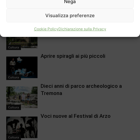
Nega
ARTICOLI CORRELATI
DI PIÙ DELLO STESSO AUTORE
Visualizza preferenze
30 anni per il Mulino di Bruzella
Cookie Policy
Dichiarazione sulla Privacy
Cultura
Aprire spiragli ai più piccoli
Cultura
Dieci anni di parco archeologico a
Tremona
Cultura
Voci nuove al Festival di Arzo
Cultura