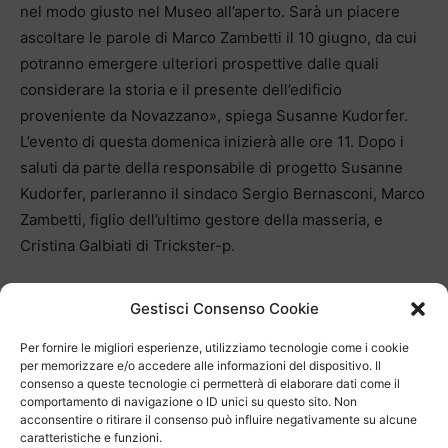
nel modo giusto nel Museo all’aperto. Sarà un piacere
ascoltare le parole di Marco Zambetti il 10 giugno, da cui
potranno emergere ulteriori prospettive dalle quali
considerare la storia e il presente dell’edificio
proveniente da Novazzano», spiega Susanne Kudorfer.
L’evento di questa domenica inizierà alle ore 11. Dopo i
saluti da parte della responsabile di progetto Susanne
Kudorfer, parleranno il sindaco Sergio Bernasconi, Marco
Zambetti, figlio dell’ultimo gestore della masseria, e
Cristina Galbiati di Trickster-p.
Gestisci Consenso Cookie
Per fornire le migliori esperienze, utilizziamo tecnologie come i cookie
per memorizzare e/o accedere alle informazioni del dispositivo. Il
consenso a queste tecnologie ci permetterà di elaborare dati come il
comportamento di navigazione o ID unici su questo sito. Non
acconsentire o ritirare il consenso può influire negativamente su alcune
caratteristiche e funzioni.