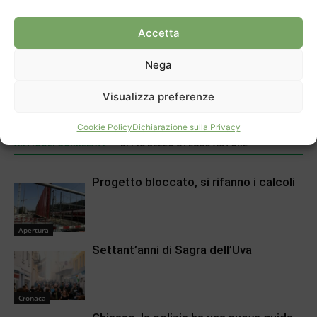
Accetta
Articolo precedente
Prossimo articolo
Nega
Le “suorine” preziose di
Casa anziani a Vacallo?
Chiasso
Atteso lunedì il legislativo
Visualizza preferenze
Cookie Policy
Dichiarazione sulla Privacy
ARTICOLI CORRELATI
DI PIÙ DELLO STESSO AUTORE
Progetto bloccato, si rifanno i calcoli
Apertura
Settant’anni di Sagra dell’Uva
Cronaca