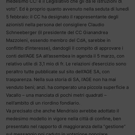
medesimo CC: è il Legislativo che gli dà le istruzioni di
voto”. Ed è proprio quanto avvenuto nella seduta di lunedì
5 febbraio: il CC ha designato il rappresentante degli
azionisti nella persona del consigliere Claudio
Schneeberger (il presidente del CC Gianandrea
Mazzoleni, essendo membro del CdA, sarebbe in
conflitto d’interesse), dandogli il compito di approvare i
conti dell’AGE SA all’assembea in agenda il 5 marzo, con
relativo utile di 3,1 mio di fr. Le relazioni d’esercizio sono
peraltro tutte pubblicate sul sito dell’AGE SA, con
trasparenza. Nella sua storia di SA, l’AGE non ha mai
venduto beni; anzi. ha comperato una piccola superficie a
Vacallo – una manciata di pochi metri quadrati –
nell’ambito di un riordino fondiario.
Va precisato che anche Mendrisio avrebbe adottato il
medesimo modello in vigore nella città di confine, ben
presentato nel rapporto di maggioranza della “gestione”
sul messaggio poi caduto in votazione popolare.