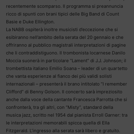
recentemente scomparso. Il programma si preannuncia
ricco di spunti con brani tipici delle Big Band di Count
Basie e Duke Ellington.
La NABB ospiterà inoltre musicisti d’eccezione che si
esibiranno nell’ambito della serata del 20 gennaio e che
offriranno al pubblico magistrali interpretazioni di pagine
che li contraddistiguono. Il trombonista locarnese Danilo
Moccia suonerà in particolare “Lament” di J.J. Johnson; il
trombettista italiano Emilio Soana – leader di un quartetto
che vanta esperienze al fianco dei più validi solisti
internazionali – presenterà il brano intitolato “I remember
Clifford” di Benny Golson. Il concerto sarà impreziosito
anche dalla voce della cantante Francesca Parrotta che si
confronterà, tra gli altri, con “Misty”, standard della
musica jazz, scritto nel 1954 dal pianista Erroll Garner: tra
le interpretazioni memorabili spicca quella di Ella
Fitzgerald. L’ingresso alla serata sarà libero e gratuito.