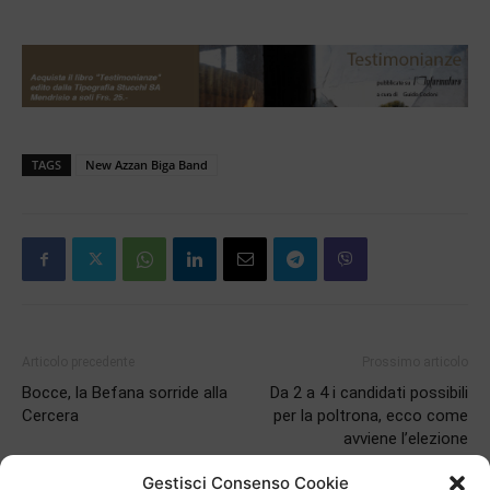
TAGS
New Azzan Biga Band
Articolo precedente
Prossimo articolo
Bocce, la Befana sorride alla
Da 2 a 4 i candidati possibili
Cercera
per la poltrona, ecco come
avviene l’elezione
Gestisci Consenso Cookie