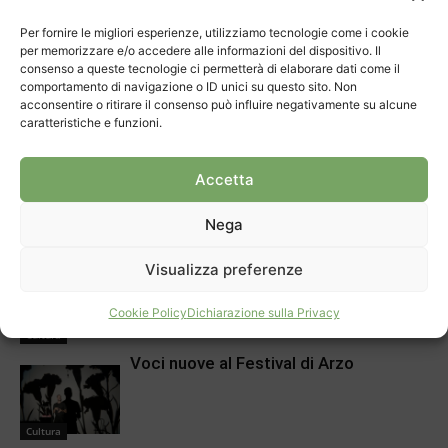
ARTICOLI CORRELATI
DI PIÙ DELLO STESSO AUTORE
Per fornire le migliori esperienze, utilizziamo tecnologie come i cookie
per memorizzare e/o accedere alle informazioni del dispositivo. Il
consenso a queste tecnologie ci permetterà di elaborare dati come il
30 anni per il Mulino di Bruzella
comportamento di navigazione o ID unici su questo sito. Non
acconsentire o ritirare il consenso può influire negativamente su alcune
caratteristiche e funzioni.
Cultura
Aprire spiragli ai più piccoli
Accetta
Nega
Cultura
Dieci anni di parco archeologico a
Visualizza preferenze
Tremona
Cookie Policy
Dichiarazione sulla Privacy
Cultura
Voci nuove al Festival di Arzo
Cultura