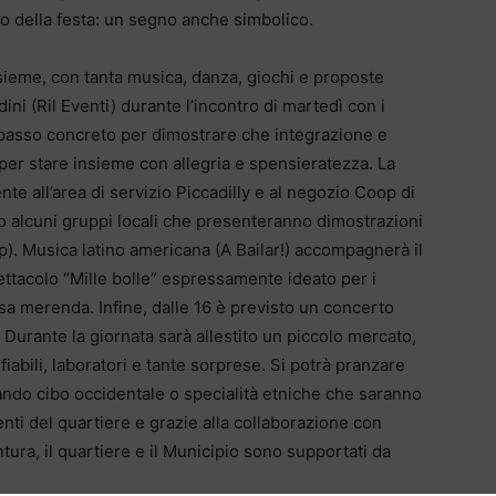
gio della festa: un segno anche simbolico.
nsieme, con tanta musica, danza, giochi e proposte
i (Ril Eventi) durante l’incontro di martedì con i
 passo concreto per dimostrare che integrazione e
er stare insieme con allegria e spensieratezza. La
te all’area di servizio Piccadilly e al negozio Coop di
co alcuni gruppi locali che presenteranno dimostrazioni
. Musica latino americana (A Bailar!) accompagnerà il
ttacolo “Mille bolle” espressamente ideato per i
sa merenda. Infine, dalle 16 è previsto un concerto
 Durante la giornata sarà allestito un piccolo mercato,
iabili, laboratori e tante sorprese. Si potrà pranzare
tando cibo occidentale o specialità etniche che saranno
nti del quartiere e grazie alla collaborazione con
ntura, il quartiere e il Municipio sono supportati da