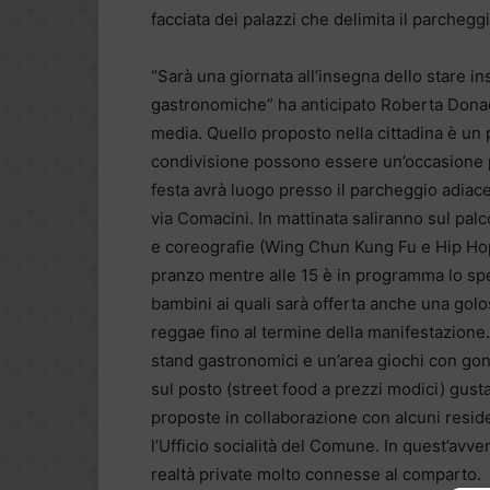
facciata dei palazzi che delimita il parcheg
“Sarà una giornata all’insegna dello stare i
gastronomiche” ha anticipato Roberta Donadin
media. Quello proposto nella cittadina è un
condivisione possono essere un’occasione p
festa avrà luogo presso il parcheggio adiacen
via Comacini. In mattinata saliranno sul pal
e coreografie (Wing Chun Kung Fu e Hip Hop)
pranzo mentre alle 15 è in programma lo spe
bambini ai quali sarà offerta anche una golo
reggae fino al termine della manifestazione.
stand gastronomici e un’area giochi con gonf
sul posto (street food a prezzi modici) gus
proposte in collaborazione con alcuni reside
l’Ufficio socialità del Comune. In quest’avve
realtà private molto connesse al comparto.