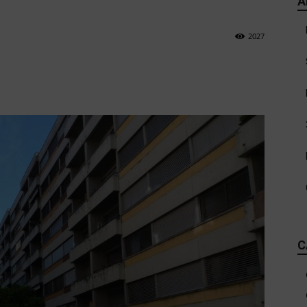
i
A
2027
C