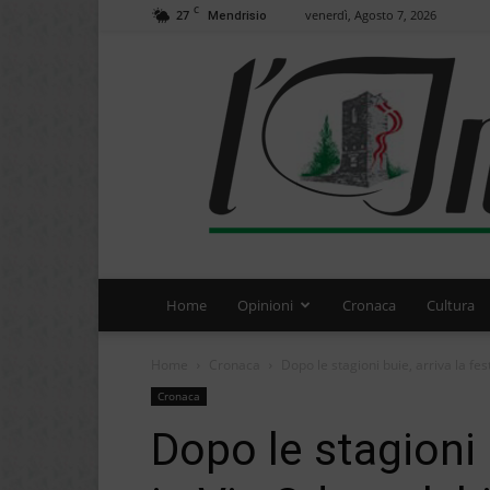
C
27
venerdì, Agosto 7, 2026
Mendrisio
Home
Opinioni
Cronaca
Cultura
Home
Cronaca
Dopo le stagioni buie, arriva la fes
Cronaca
Dopo le stagioni b