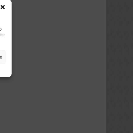
ID
nte
ze