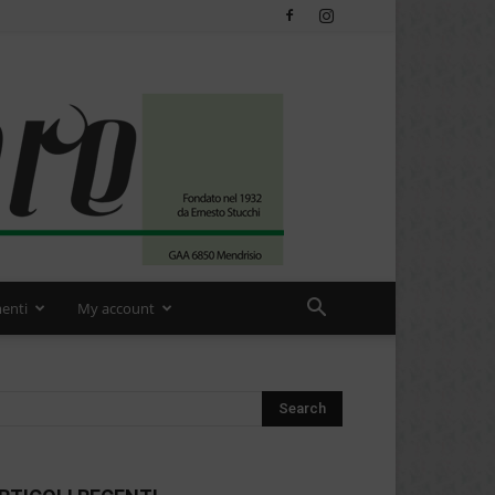
enti
My account