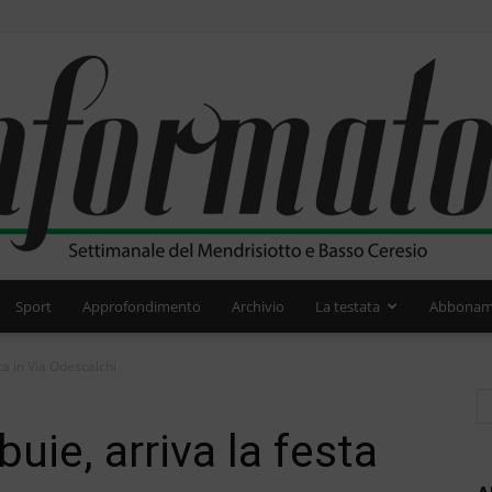
Sport
Approfondimento
Archivio
La testata
Abbonam
L'Informatore
ta in Via Odescalchi
uie, arriva la festa