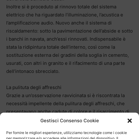
Inoltre si è proceduto al rinnovo totale del sistema
elettrico che ha riguardato l’illuminazione, l’acustica e
l’amplificazione audio. Nuovo anche il sistema di
riscaldamento: sotto la pavimentazione dell’abside e sotto
i banchi in navata, anch’essi rinnovati. Indispensabile è
stata la ridipintura totale dell’interno, così come la
sostituzione esterna dei gradini della soglia in cemento,
usurati, con altri in granito e il rifacimento di una parte
dell’intonaco sbrecciato.
La pulituta degli affreschi
Grazie a un’osservazione ravvicinata si è riscontrata la
necessità impellente della pulitura degli affreschi, che
presentavano anche cadute di colore e il risarcimento di
alcune fessure e crepe, traversanti volta e dipinti; gli
Gestisci Consenso Cookie
affreschi e l’intonaco sono stati puliti, fissati, con il
Per fornire le migliori esperienze, utilizziamo tecnologie come i cookie
rispettivo reintegro delle piccole parti mancanti per
per memorizzare e/o accedere alle informazioni del dispositivo. Il