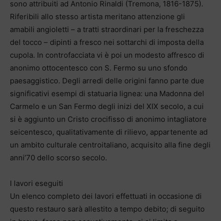
sono attribuiti ad Antonio Rinaldi (Tremona, 1816-1875).
Riferibili allo stesso artista meritano attenzione gli
amabili angioletti – a tratti straordinari per la freschezza
del tocco – dipinti a fresco nei sottarchi di imposta della
cupola. In controfacciata vi è poi un modesto affresco di
anonimo ottocentesco con S. Fermo su uno sfondo
paesaggistico. Degli arredi delle origini fanno parte due
significativi esempi di statuaria lignea: una Madonna del
Carmelo e un San Fermo degli inizi del XIX secolo, a cui
si è aggiunto un Cristo crocifisso di anonimo intagliatore
seicentesco, qualitativamente di rilievo, appartenente ad
un ambito culturale centroitaliano, acquisito alla fine degli
anni’70 dello scorso secolo.
I lavori eseguiti
Un elenco completo dei lavori effettuati in occasione di
questo restauro sarà allestito a tempo debito; di seguito