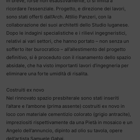
in breve, forse non esaustivamente, ci si limita a
ricordare l’essenziale. Progetto, e direzione dei lavori,
sono stati offerti dall’Arch. Attilio Panzeri, con la
collaborazione dei suoi architetti dello Studio luganese.
Dopo le indagini specialistiche e i rilievi ingegneristici,
relativi ai vari settori, che hanno portato – non senza un
sofferto iter burocratico – all’allestimento del progetto
definitivo, si è proceduto con il risanamento dello spazio
absidale, che ha visto importanti lavori d’ingegneria per
eliminare una forte umidità di risalita.
Costruiti ex novo
Nel rinnovato spazio presbiterale sono stati inseriti
l’altare e l’ambone (prima assente) costruiti ex novo in
loco con materiale cementizio colorato (grigio antracite),
impreziositi rispettivamente da una Pietà in mosaico e un
Angelo dell’annuncio, dipinto ad olio su tavola, opere
dell’artista Samuele Gabai.