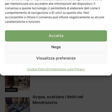
Chiasso, la polizia ha una nuova guida
per memorizzare e/o accedere alle informazioni del dispositivo. Il
consenso a queste tecnologie ci permetterà di elaborare dati come il
comportamento di navigazione o ID unici su questo sito. Non
acconsentire o ritirare il consenso può influire negativamente su alcune
Apertura
caratteristiche e funzioni.
Primo agosto: “Solo i fuochi
autorizzati”
Accetta
Cronaca
Nega
C’è un futuro per gli impiegati
Visualizza preferenze
Apertura
Cookie Policy
Dichiarazione sulla Privacy
Chiasso getta acqua sulla pipì dei cani
Cronaca
Acqua, scattano i limiti nel
Mendrisiotto