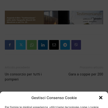
Articolo precedente
Prossimo articolo
Un consorzio per tutti i
Gara a coppie per 200
pompieri
ARTICOLI CORRELATI
DI PIÙ DELLO STESSO AUTORE
Gestisci Consenso Cookie
Per fornire le migliori esperienze, utilizziamo tecnologie come i cookie