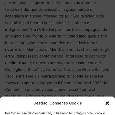
terreni posti a Ligornetto, è circondata da strade e
ferrovia è dunque urbanizzata, in grado perciò di
accogliere iniziative imprenditoriali”.“Scelta sciagurata”
La notizia del ricorso ha suscitato “sconforto e
indignazione” fra i Cittadini per il territorio, impegnati da
anni anche sul fronte di Valera: “ci chiediamo quali siano
le reali intenzioni che stanno dietro alla decisione di
ricorrere. Il Municipio di Mendrisio non fa che ripetere gli
errori del passato, confondendo l’interesse di pochi con
quello di molti; e questo nonostante la mano tesa del
Consiglio di Stato”, scrivono Ivo Durisch e Grazia Bianchi.
Verdi e Insieme a sinistra parlano di “scelta sciagurata”:
“avevamo sperato, leggendo il Piano di indirizzi 2030 del
Comune, in una nuova consapevolezza rispetto al
territorio. La doccia fredda di oggi dimostra che nulla è
cambiato e che le speranze di cambiamento vengono in
Gestisci Consenso Cookie
realtà soffocate da interessi privati”, si legge nella nota di
Per fornire le migliori esperienze, utilizziamo tecnologie come i cookie