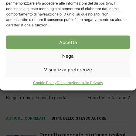
Françoise Gehring e Tiziano Fontana.
per memorizzare e/o accedere alle informazioni del dispositivo. Il
consenso a queste tecnologie ci permetterà di elaborare dati come il
comportamento di navigazione o ID unici su questo sito. Non
acconsentire o ritirare il consenso può influire negativamente su alcune
caratteristiche e funzioni.
Accetta
Nega
Visualizza preferenze
Cookie Policy
Dichiarazione sulla Privacy
Articolo precedente
Prossimo articolo
Breggia: unirsi, la scelta giusta
Fuori Porta: la fase 2
ARTICOLI CORRELATI
DI PIÙ DELLO STESSO AUTORE
Progetto bloccato, si rifanno i calcoli