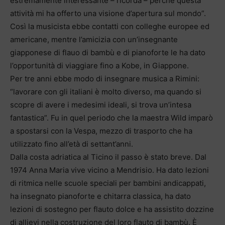
estremamente interessante – ricorda – perché questa
attività mi ha offerto una visione d’apertura sul mondo”.
Così la musicista ebbe contatti con colleghe europee ed
americane, mentre l’amicizia con un’insegnante
giapponese di flauo di bambù e di pianoforte le ha dato
l’opportunità di viaggiare fino a Kobe, in Giappone.
Per tre anni ebbe modo di insegnare musica a Rimini:
“lavorare con gli italiani è molto diverso, ma quando si
scopre di avere i medesimi ideali, si trova un’intesa
fantastica”. Fu in quel periodo che la maestra Wild imparò
a spostarsi con la Vespa, mezzo di trasporto che ha
utilizzato fino all’età di settant’anni.
Dalla costa adriatica al Ticino il passo è stato breve. Dal
1974 Anna Maria vive vicino a Mendrisio. Ha dato lezioni
di ritmica nelle scuole speciali per bambini andicappati,
ha insegnato pianoforte e chitarra classica, ha dato
lezioni di sostegno per flauto dolce e ha assistito dozzine
di allievi nella costruzione del loro flauto di bambù. È