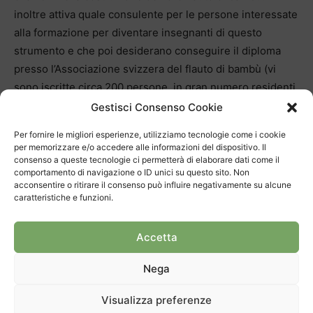
inoltre attiva quale consulente per le persone interessate
alla formazione per diventare insegnanti di questo
strumento e che poi desiderano conseguire il diploma
presso l’Associazione svizzera del flauto di bambù (vi
sono iscritte circa 200 persone, in gran numero residenti
nel canton Berna), una formazione riconosciuta
Gestisci Consenso Cookie
dall’Associazione svizzera di pedagogia musicale, SMPV
Per fornire le migliori esperienze, utilizziamo tecnologie come i cookie
(tel. 091 646 88 52).
per memorizzare e/o accedere alle informazioni del dispositivo. Il
Ad Anna Maria Wild fa sempre piacere ritornare a Zurigo,
consenso a queste tecnologie ci permetterà di elaborare dati come il
comportamento di navigazione o ID unici su questo sito. Non
la città della sua gioventù, per ritrovarsi con famigliari ed
acconsentire o ritirare il consenso può influire negativamente su alcune
amici. Ma in Ticino si sente a casa sua. “Qui rimango
caratteristiche e funzioni.
volentieri fintanto che posso occuparmi della mia casa e
svolgere il mio lavoro che mi dà sempre ancora molta
Accetta
soddisfazione e gioia”. Ne è una chiara prova la luce dei
Nega
suoi occhi.
Visualizza preferenze