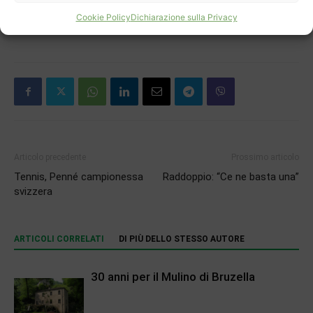
Cookie Policy
Dichiarazione sulla Privacy
Articolo precedente
Prossimo articolo
Tennis, Penné campionessa
Raddoppio: “Ce ne basta una”
svizzera
ARTICOLI CORRELATI
DI PIÙ DELLO STESSO AUTORE
30 anni per il Mulino di Bruzella