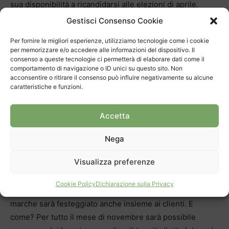
sua disponibilità a ricandidarsi alle elezioni di aprile.
Gestisci Consenso Cookie
• La mozione-Abate
Per fornire le migliori esperienze, utilizziamo tecnologie come i cookie
è stata fondamentale
per memorizzare e/o accedere alle informazioni del dispositivo. Il
Il Centro venne aperto nel ‘95 e nel ‘96 fu varata
consenso a queste tecnologie ci permetterà di elaborare dati come il
comportamento di navigazione o ID unici su questo sito. Non
l’apertura domenicale dello stesso. Una svolta
acconsentire o ritirare il consenso può influire negativamente su alcune
considerata ancor oggi fondamentale. “Ringrazio la
caratteristiche e funzioni.
deputazione ticinese a Berna – ha dichiarato Tarchini
davanti agli invitati – per aver sostenuto la mozione-
Accetta
Abate che ci permette di operare la domenica. Il 22%
della cifra d’affari viene fatta la domenica”.
Nega
Visualizza preferenze
• Un mese di festa
con sconti e spettacoli
Cookie Policy
Dichiarazione sulla Privacy
Il compleanno del “gigante” dello shopping a grandi
marche sarà festeggiato anche insieme ai clienti. E
come? Per tutto il mese di novembre sarà possibile