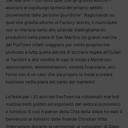
San Martino – con tutto quel che gli gravita attorno –
assicura al capoluogo la metà del proprio gettito
proveniente dalle persone giuridiche”. Ragionando su
quel che gravita attorno al Factory-stores, il municipale
non si riferisce tanto alle aziende d’abbigliamento
produttrici nella piana di San Martino (le grandi marche
del FoxTown infatti viaggiano per conto proprio) ma
piuttosto a tutta quella attività di terziario legata all’Outlet
di Tarchini e alla vendita di capi di moda a Mendrisio:
assicurazioni, amministrazioni, società finanziarie, ecc.
Forse non è un caso che sia proprio la moda a creare
business nellla piana del santo del mantello!
La festa per i 20 anni del FoxTown ha richiamato martedì
mattina molti politici ed esponenti del settore economico
e turistico. E così il patron della Città della Volpe ha dato il
benvenuto al ministro delle finanze Christian Vitta
(intervenuto durante la cerimonia), ai consiglieri di Stato