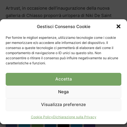
Artrust, in occasione dell’inaugurazione della nuova
galleria di Chiasso proporrà un’opera di Niki De Saint
Phalle (nella foto), quale prologo alla mostra che si aprirà
Gestisci Consenso Cookie
prossimamente a Maroggia intitolata a lei e a suo marito
Jean Tinguely. Per inaugurare la sua prima mostra
Per fornire le migliori esperienze, utilizziamo tecnologie come i cookie
per memorizzare e/o accedere alle informazioni del dispositivo. Il
arteincorso pubblica il quaderno “edizione zero” dedicato
consenso a queste tecnologie ci permetterà di elaborare dati come il
allo spazio espositivo, mentre i numeri Uno e seguenti
comportamento di navigazione o ID unici su questo sito. Non
acconsentire o ritirare il consenso può influire negativamente su alcune
saranno riservati agli artisti che man mano, esponendo le
caratteristiche e funzioni.
opere che parleranno per loro, si avvicenderanno nel
racconto di nuove storie….
Accetta
Nega
Visualizza preferenze
Cookie Policy
Dichiarazione sulla Privacy