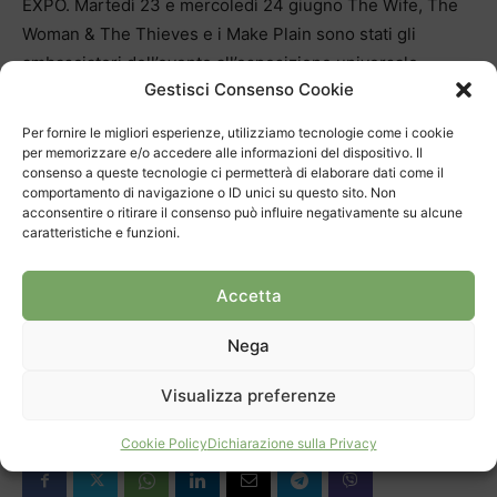
EXPO. Martedì 23 e mercoledì 24 giugno The Wife, The
Woman & The Thieves e i Make Plain sono stati gli
ambasciatori dell’evento all’esposizione universale.
Gestisci Consenso Cookie
La manifestazione di domani si rifà ai valori della “Fête de
la Musique”, un evento organizzato in tutto il mondo in
Per fornire le migliori esperienze, utilizziamo tecnologie come i cookie
cui viene celebrata la musica in tutte le sue forme. Per
per memorizzare e/o accedere alle informazioni del dispositivo. Il
consenso a queste tecnologie ci permetterà di elaborare dati come il
mantenere lo spirito festivo di questa più che trentennale
comportamento di navigazione o ID unici su questo sito. Non
tradizione, i musicisti si esibiscono a titolo gratuito, come
acconsentire o ritirare il consenso può influire negativamente su alcune
caratteristiche e funzioni.
gratuita sarà l’entrata alla lunga giornata di spettacoli in
programma a Mendrisio.
Accetta
Nega
Visualizza preferenze
Cookie Policy
Dichiarazione sulla Privacy