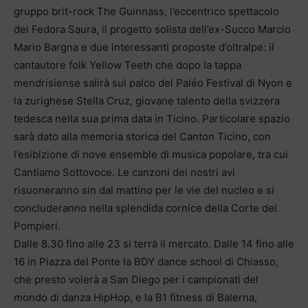
gruppo brit-rock The Guinnass, l’eccentrico spettacolo
dei Fedora Saura, il progetto solista dell’ex-Succo Marcio
Mario Bargna e due interessanti proposte d’oltralpe: il
cantautore folk Yellow Teeth che dopo la tappa
mendrisiense salirà sul palco del Paléo Festival di Nyon e
la zurighese Stella Cruz, giovane talento della svizzera
tedesca nella sua prima data in Ticino. Particolare spazio
sarà dato alla memoria storica del Canton Ticino, con
l’esibizione di nove ensemble di musica popolare, tra cui
Cantiamo Sottovoce. Le canzoni dei nostri avi
risuoneranno sin dal mattino per le vie del nucleo e si
concluderanno nella splendida cornice della Corte dei
Pompieri.
Dalle 8.30 fino alle 23 si terrà il mercato. Dalle 14 fino alle
16 in Piazza del Ponte la BDY dance school di Chiasso,
che presto volerà a San Diego per i campionati del
mondo di danza HipHop, e la B1 fitness di Balerna,