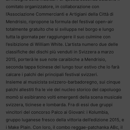
comitato organizzatore, in collaborazione con
l’Associazione Commercianti e Artigiani della Città di
Mendrisio, ripropone la formula del festival open-air
totalmente gratuito che si sviluppa nel borgo e lungo
tutta la giornata per raggiungere il suo culmine con
l’esibizione di William White. L’artista numero due delle
classifiche dei dischi più venduti in Svizzera a marzo
2015, porterà le sue note caraibiche a Mendrisio,
seconda tappa ticinese del lungo tour estivo che lo farà
calcare i palchi dei principali festival svizzeri.
Insieme al musicista svizzero-barbadoregno, sui cinque
palchi allestiti fra le vie del nucleo storico del capoluogo
momò si esibiranno volti emergenti della scena musicale
svizzera, ticinese e lombarda. Fra di essi due gruppi
vincitori del concorso Palco ai Giovani: i Kolumbia,
gruppo luganese fresco della vittoria dell’edizione 2015, e
i Make Plain. Con loro, il combo reggae-patchanka ABc, il