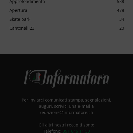
Approfondimento
588
Apertura
478
Skate park
34
Cantonali 23
20
Per inviarci comunicati stampa, segnalazioni,
auguri, scrivici una e-mail a
redazione@informatore.ch
Gli altri nostri recapiti sono:
Telefono:
091 646 11 53