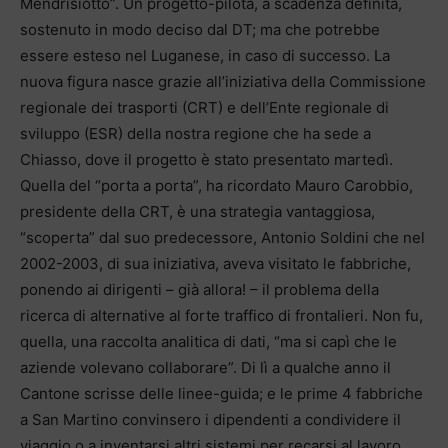
Mendrisiotto”. Un progetto-pilota, a scadenza definita,
sostenuto in modo deciso dal DT; ma che potrebbe
essere esteso nel Luganese, in caso di successo. La
nuova figura nasce grazie all’iniziativa della Commissione
regionale dei trasporti (CRT) e dell’Ente regionale di
sviluppo (ESR) della nostra regione che ha sede a
Chiasso, dove il progetto è stato presentato martedì.
Quella del “porta a porta”, ha ricordato Mauro Carobbio,
presidente della CRT, è una strategia vantaggiosa,
“scoperta” dal suo predecessore, Antonio Soldini che nel
2002-2003, di sua iniziativa, aveva visitato le fabbriche,
ponendo ai dirigenti – già allora! – il problema della
ricerca di alternative al forte traffico di frontalieri. Non fu,
quella, una raccolta analitica di dati, “ma si capì che le
aziende volevano collaborare”. Di lì a qualche anno il
Cantone scrisse delle linee-guida; e le prime 4 fabbriche
a San Martino convinsero i dipendenti a condividere il
viaggio o a inventarsi altri sistemi per recarsi al lavoro.