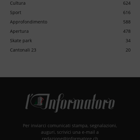
Cultura
624
Sport
616
Approfondimento
588
Apertura
478
Skate park
34
Cantonali 23
20
Per inviarci comunicati stampa, segnalazioni,
auguri, scrivici una e-mail a
redazione@informatore.ch