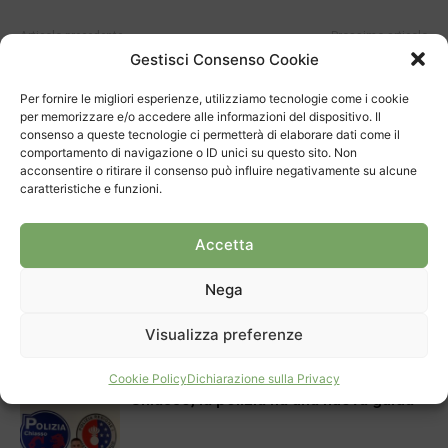
Articolo precedente
Prossimo articolo
Gestisci Consenso Cookie
I 60 anni dell’Oratorio di
Una vittoria fondamentale
Mendrisio
Per fornire le migliori esperienze, utilizziamo tecnologie come i cookie
per memorizzare e/o accedere alle informazioni del dispositivo. Il
consenso a queste tecnologie ci permetterà di elaborare dati come il
comportamento di navigazione o ID unici su questo sito. Non
ARTICOLI CORRELATI
DI PIÙ DELLO STESSO AUTORE
acconsentire o ritirare il consenso può influire negativamente su alcune
caratteristiche e funzioni.
Progetto bloccato, si rifanno i calcoli
Accetta
Apertura
Nega
Settant’anni di Sagra dell’Uva
Visualizza preferenze
Cronaca
Cookie Policy
Dichiarazione sulla Privacy
Chiasso, la polizia ha una nuova guida