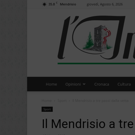
C
35.8
giovedì, Agosto 6, 2026
Mendrisio
Home
Opinioni
Cronaca
Cultura
Home
Sport
Il Mendrisio a tre passi dalla vetta
Sport
Il Mendrisio a tre