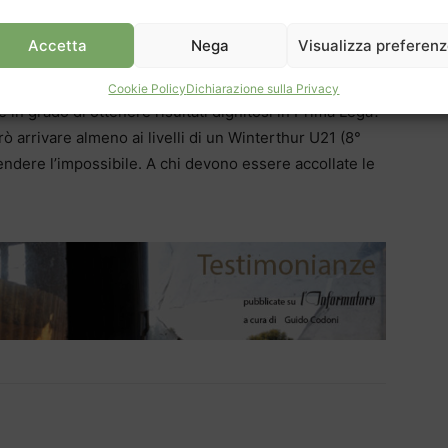
Problemi che, a giudicare dai risultati, sono diventati
ca, probabilmente che, al di là di tutto, qualcosa che
Accetta
Nega
Visualizza preferen
vrebbe, c’è nella “maison tessinoise”. Una domanda:
i che abbiamo non riusciamo – a livello giovanile – a
Cookie Policy
Dichiarazione sulla Privacy
in grado di ottenere risultati dignitosi in Prima Lega?
 arrivare almeno ai livelli di un Winterthur U21 (8°
ndere l’impossibile. A chi devono essere accollate le