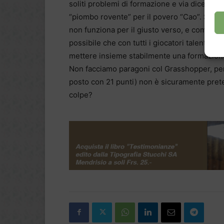
soliti problemi di formazione e via dicendo. 
“piombo rovente” per il povero “Cao”. Signifi
non funziona per il giusto verso, e come do
possibile che con tutti i giocatori talentuos
mettere insieme stabilmente una formazione 
Non facciamo paragoni col Grasshopper, però
posto con 21 punti) non è sicuramente prete
colpe?