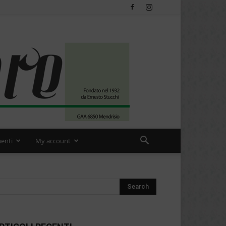
enti
My account