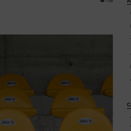
A
1768
C