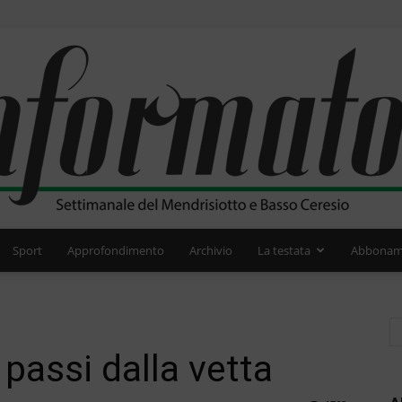
Sport
Approfondimento
Archivio
La testata
Abbonam
L'Informatore
 passi dalla vetta