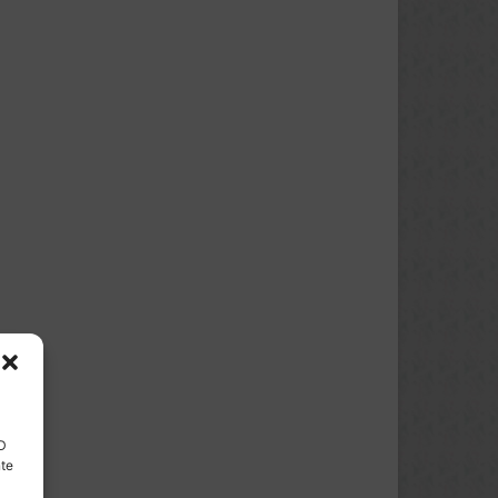
ID
nte