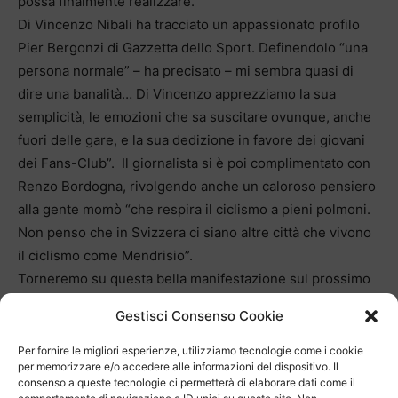
possa finalmente realizzare.
Di Vincenzo Nibali ha tracciato un appassionato profilo
Pier Bergonzi di Gazzetta dello Sport. Definendolo “una
persona normale” – ha precisato – mi sembra quasi di
dire una banalità… Di Vincenzo apprezziamo la sua
semplicità, le emozioni che sa suscitare ovunque, anche
fuori delle gare, e la sua dedizione in favore dei giovani
dei Fans-Club”. Il giornalista si è poi complimentato con
Renzo Bordogna, rivolgendo anche un caloroso pensiero
alla gente momò “che respira il ciclismo a pieni polmoni.
Non penso che in Svizzera ci siano altre città che vivono
il ciclismo come Mendrisio”.
Torneremo su questa bella manifestazione sul prossimo
numero con un’intervista al “patron” Renzo Bordogna.
Gestisci Consenso Cookie
Per fornire le migliori esperienze, utilizziamo tecnologie come i cookie
per memorizzare e/o accedere alle informazioni del dispositivo. Il
consenso a queste tecnologie ci permetterà di elaborare dati come il