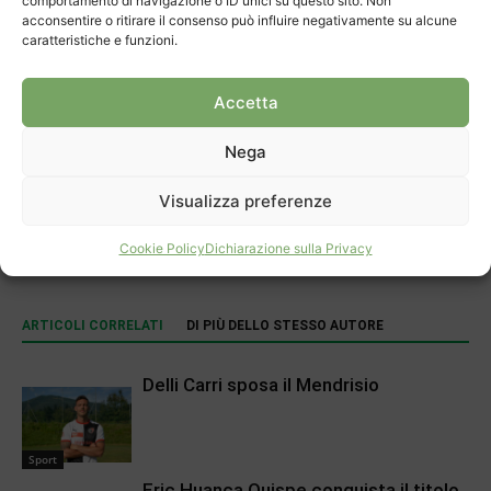
comportamento di navigazione o ID unici su questo sito. Non
acconsentire o ritirare il consenso può influire negativamente su alcune
caratteristiche e funzioni.
Accetta
Nega
Articolo precedente
Prossimo articolo
Visualizza preferenze
Sbarchi: cosa attendersi al
Bimbi a teatro a Chiasso
Cookie Policy
Dichiarazione sulla Privacy
confine?
ARTICOLI CORRELATI
DI PIÙ DELLO STESSO AUTORE
Delli Carri sposa il Mendrisio
Sport
Eric Huanca Quispe conquista il titolo