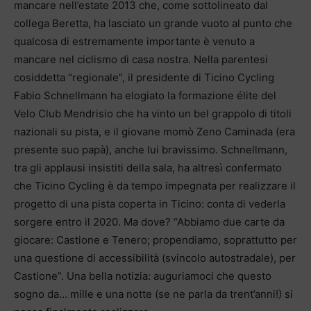
mancare nell’estate 2013 che, come sottolineato dal
collega Beretta, ha lasciato un grande vuoto al punto che
qualcosa di estremamente importante è venuto a
mancare nel ciclismo di casa nostra. Nella parentesi
cosiddetta “regionale”, il presidente di Ticino Cycling
Fabio Schnellmann ha elogiato la formazione élite del
Velo Club Mendrisio che ha vinto un bel grappolo di titoli
nazionali su pista, e il giovane momò Zeno Caminada (era
presente suo papà), anche lui bravissimo. Schnellmann,
tra gli applausi insistiti della sala, ha altresì confermato
che Ticino Cycling è da tempo impegnata per realizzare il
progetto di una pista coperta in Ticino: conta di vederla
sorgere entro il 2020. Ma dove? “Abbiamo due carte da
giocare: Castione e Tenero; propendiamo, soprattutto per
una questione di accessibilità (svincolo autostradale), per
Castione”. Una bella notizia: auguriamoci che questo
sogno da… mille e una notte (se ne parla da trent’anni!) si