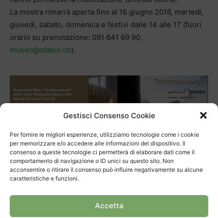
La mostra rimarrà aperta fino al 16 giugno 2016, martedì,
giovedì, sabato, domenica e festivi dalle 14 alle 17 (fuori
orario su prenotazione: 091 641 69 90,
museo@stabio.ch
).
Gestisci Consenso Cookie
Per fornire le migliori esperienze, utilizziamo tecnologie come i cookie
per memorizzare e/o accedere alle informazioni del dispositivo. Il
consenso a queste tecnologie ci permetterà di elaborare dati come il
comportamento di navigazione o ID unici su questo sito. Non
acconsentire o ritirare il consenso può influire negativamente su alcune
caratteristiche e funzioni.
Articolo precedente
Prossimo articolo
Titolo svizzero per Giovanna
Nebiopoli, un corteo da
Accetta
Demo
primato