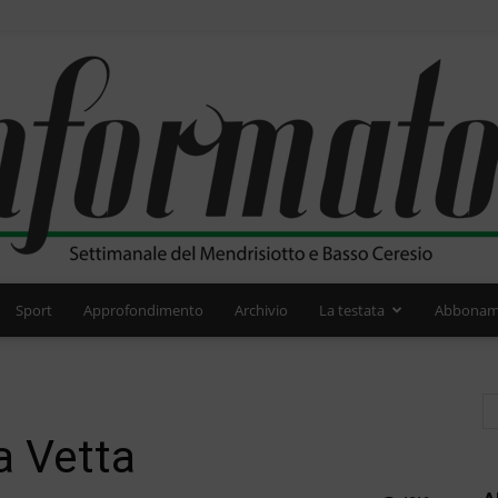
Sport
Approfondimento
Archivio
La testata
Abbonam
L'Informatore
la Vetta