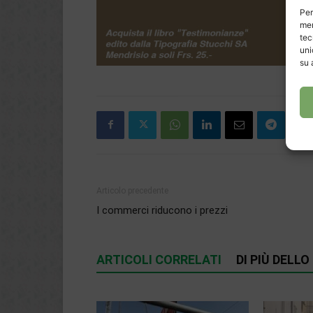
Per
mem
tec
uni
su 
Articolo precedente
I commerci riducono i prezzi
ARTICOLI CORRELATI
DI PIÙ DELL