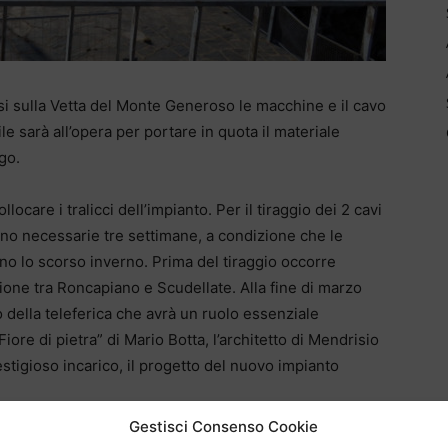
rsi sulla Vetta del Monte Generoso le macchine e il cavo
rile sarà all’opera per portare in quota il materiale
go.
care i tralicci dell’impianto. Per il tiraggio dei 2 cavi
nno necessarie tre settimane, a condizione che le
o lo scorso inverno. Prima del tiraggio occorre
sione tra Roncapiano e Scudellate. Alla fine di marzo
 della teleferica che avrà un ruolo essenziale
Fiore di pietra” di Mario Botta, l’architetto di Mendrisio
estigioso incarico, il progetto del nuovo impianto
Gestisci Consenso Cookie