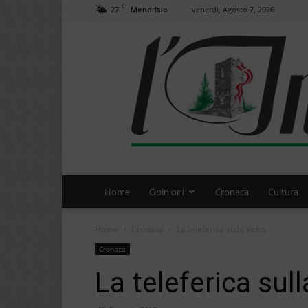
C
27
venerdì, Agosto 7, 2026
Mendrisio
Home
Opinioni
Cronaca
Cultura
Home
Cronaca
La teleferica sulla Vetta
Cronaca
La teleferica sul