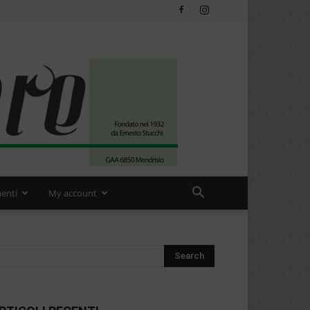
enti
My account