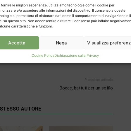
 fornire le migliori esperienze, utilizziamo tecnologie come i cookie per
orizzare e/o accedere alle informazioni del dispositivo. Il consenso a queste
nologie ci permetterà di elaborare dati come il comportamento di navigazione o 
ci su questo sito. Non acconsentire o ritirare il consenso può influire negativame
alcune caratteristiche e funzioni.
Accetta
Nega
Visualizza preferen
Cookie Policy
Dichiarazione sulla Privacy
Prossimo articolo
Bocce, battuti per un soffio
O STESSO AUTORE