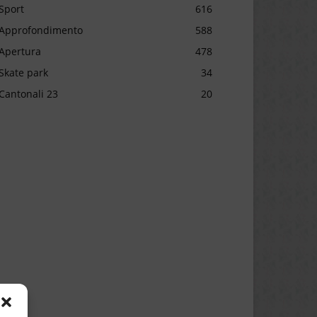
Sport
616
Approfondimento
588
Apertura
478
Skate park
34
Cantonali 23
20