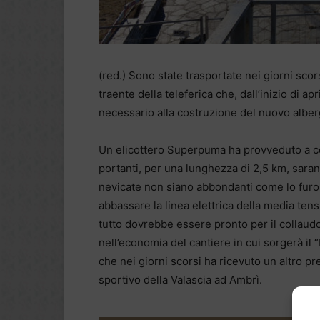
(red.) Sono state trasportate nei giorni sco
traente della teleferica che, dall’inizio di ap
necessario alla costruzione del nuovo alber
Un elicottero Superpuma ha provveduto a collo
portanti, per una lunghezza di 2,5 km, sara
nevicate non siano abbondanti come lo furon
abbassare la linea elettrica della media ten
tutto dovrebbe essere pronto per il collaudo
nell’economia del cantiere in cui sorgerà il “
che nei giorni scorsi ha ricevuto un altro pr
sportivo della Valascia ad Ambrì.