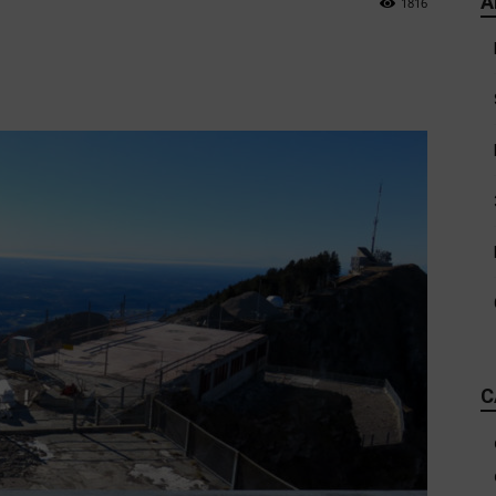
A
1816
C