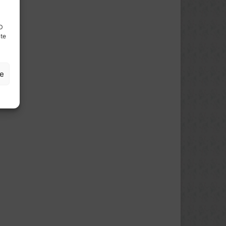
ID
nte
ze