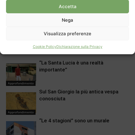
Accetta
Articolo precedente
Prossimo articolo
La Montagna in controluce
Abitanti del Mendrisiotto in
Nega
crescita
Visualizza preferenze
ARTICOLI CORRELATI
DI PIÙ DELLO STESSO AUTORE
Cookie Policy
Dichiarazione sulla Privacy
“La Santa Lucia è una realtà
importante”
Approfondimento
Sul San Giorgio la più antica vespa
conosciuta
Approfondimento
“Le 4 stagioni” sono un murale