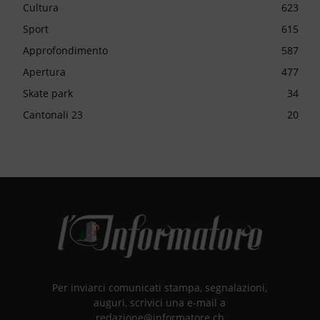
Cultura
623
Sport
615
Approfondimento
587
Apertura
477
Skate park
34
Cantonali 23
20
Per inviarci comunicati stampa, segnalazioni,
auguri, scrivici una e-mail a
redazione@informatore.ch