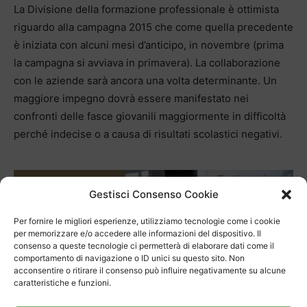
La Divisione della formazione professionale è ottimista
riguardo alla campagna 2015 che come quella precedente
è iniziata con alcuni mesi d’anticipo, in novembre (prima
la campagna si avviava in primavera). La collaborazione
con le aziende sarà ancora una volta determinante. Un
maggiore impegno dovrà essere manifestato nei
confronti delle fasce giovanili maggiormente in difficoltà
perché indecise o a causa di risultati scolastici negativi.
Gestisci Consenso Cookie
Per fornire le migliori esperienze, utilizziamo tecnologie come i cookie
per memorizzare e/o accedere alle informazioni del dispositivo. Il
consenso a queste tecnologie ci permetterà di elaborare dati come il
comportamento di navigazione o ID unici su questo sito. Non
acconsentire o ritirare il consenso può influire negativamente su alcune
caratteristiche e funzioni.