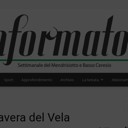
Sport
Approfondimento
Archivio
La testata
Abbonam
L'Informatore
avera del Vela