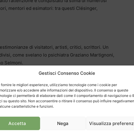
tto l’attenzione e conquistato la stima di numerosi
tori, mentori ed esimatori: tra questi Clésinger,
estimonianze di visitatori, artisti, critici, scrittori. Un
ondivisi, come svelano lo psichiatra Graziano Martignoni,
ino Selmoni.
 formula epistolare tratta dalla corrispondenza di
Gestisci Consenso Cookie
’iniziativa del Museo per mantenere vivo il contatto con
 fornire le migliori esperienze, utilizziamo tecnologie come i cookie per
 Hanno svelato il loro rapporto con lo scultore e con la
orizzare e/o accedere alle informazioni del dispositivo. Il consenso a queste
lberto Nessi e Mauro Valsangiacomo, il critico d’arte Vito
nologie ci permetterà di elaborare dati come il comportamento di navigazione o 
rettore del Museum Angerlehner a Thahleim bei Wels e
ci su questo sito. Non acconsentire o ritirare il consenso può influire negativame
alcune caratteristiche e funzioni.
del Museo Vincenzo Vela.
sperienze, di persone incontrate. In particolare,
Accetta
Nega
Visualizza preferen
 alla bottega di Dante Rossi e svela il suo rapporto
a copia in marmo del “Guglielmo Tell”. Martignoni