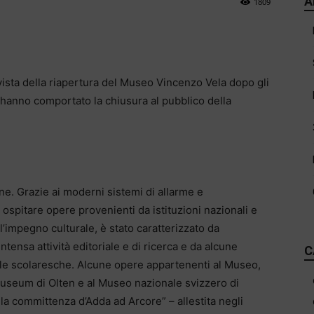
A
1809
n vista della riapertura del Museo Vincenzo Vela dopo gli
e hanno comportato la chiusura al pubblico della
ine. Grazie ai moderni sistemi di allarme e
 ospitare opere provenienti da istituzioni nazionali e
l’impegno culturale, è stato caratterizzato da
tensa attività editoriale e di ricerca e da alcune
C
 alle scolaresche. Alcune opere appartenenti al Museo,
museum di Olten e al Museo nazionale svizzero di
e la committenza d’Adda ad Arcore” – allestita negli