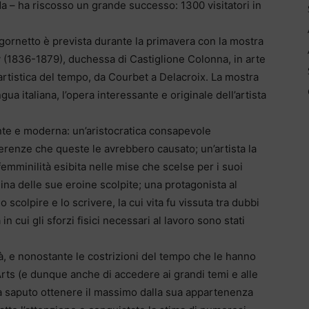
a – ha riscosso un grande successo: 1300 visitatori in
Ligornetto è prevista durante la primavera con la mostra
ry (1836-1879), duchessa di Castiglione Colonna, in arte
e artistica del tempo, da Courbet a Delacroix. La mostra
gua italiana, l’opera interessante e originale dell’artista
nte e moderna: un’aristocratica consapevole
ferenze che queste le avrebbero causato; un’artista la
 femminilità esibita nelle mise che scelse per i suoi
gina delle sue eroine scolpite; una protagonista al
 scolpire e lo scrivere, la cui vita fu vissuta tra dubbi
n cui gli sforzi fisici necessari al lavoro sono stati
tà, e nonostante le costrizioni del tempo che le hanno
rts (e dunque anche di accedere ai grandi temi e alle
a saputo ottenere il massimo dalla sua appartenenza