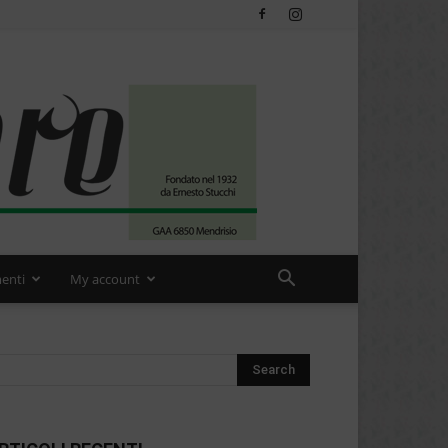
enti
My account