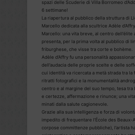
spazi delle Scuderie di Villa Borromeo d’Add
6 settimane!
La riapertura al pubblico della struttura di 
Marcello dedicata alla scultrice Adèle d’Aff
Marcello: una vita breve, al centro dell’élit
presenta, per la prima volta al pubblico di lin
friburghese, che visse tra corte e bohème.
Adèle d’Affry fu una personalità appassiona
dell’audacia delle proprie scelte e delle sof
cui identità va ricercata a metà strada tra la
ritratti fotografici e la monumentalità andro
centro e al margine del suo tempo, tesa tra lo
e certezze, affermazione e rinunce; una vita i
minati dalla salute cagionevole.
Grazie alla sua intelligenza e forza di volon
impedito di frequentare l’École des Beaux-A
corpose committenze pubbliche), l’artista h