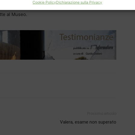
Cookie Policy
Dichiarazione sulla Privacy
su volti e sguardi delle opere di Vela. Infine, le parole
tte al Museo.
Prossimo articolo
Valera, esame non superato