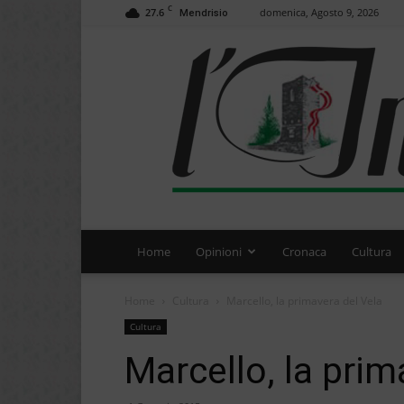
C
27.6
domenica, Agosto 9, 2026
Mendrisio
Home
Opinioni
Cronaca
Cultura
Home
Cultura
Marcello, la primavera del Vela
Cultura
Marcello, la prim