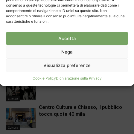
consenso a queste tecnologie ci permetterà di elaborare dati come il
comportamento di navigazione o ID unici su questo sito. Non
Cultura
acconsentire o ritirare il consenso può influire negativamente su alcune
Aprire spiragli ai più piccoli
caratteristiche e funzioni.
Accetta
Cultura
Dieci anni di parco archeologico a
Nega
Tremona
Visualizza preferenze
Cultura
Voci nuove al Festival di Arzo
Cookie Policy
Dichiarazione sulla Privacy
Cultura
Centro Culturale Chiasso, il pubblico
tocca quota 40 mila
Cultura