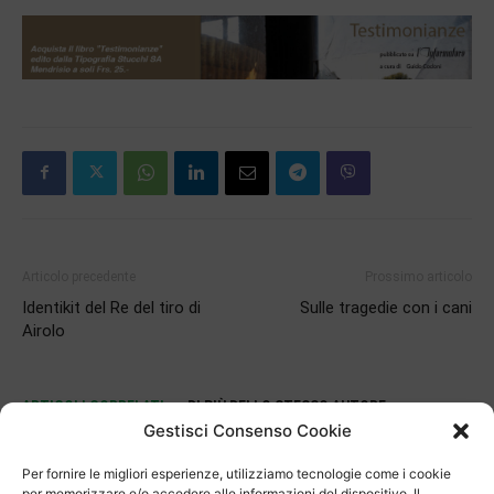
Articolo precedente
Prossimo articolo
Identikit del Re del tiro di
Sulle tragedie con i cani
Airolo
ARTICOLI CORRELATI
DI PIÙ DELLO STESSO AUTORE
Gestisci Consenso Cookie
30 anni per il Mulino di Bruzella
Per fornire le migliori esperienze, utilizziamo tecnologie come i cookie
per memorizzare e/o accedere alle informazioni del dispositivo. Il