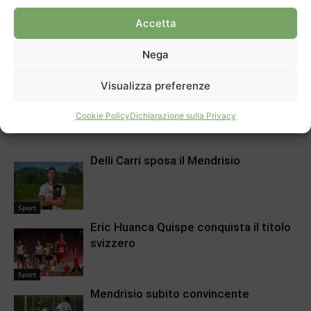
Accetta
Nega
Articolo precedente
Prossimo articolo
Demolire o tenere?
Musica per i diritti dell’infanzia
Visualizza preferenze
Cookie Policy
Dichiarazione sulla Privacy
ARTICOLI CORRELATI
DI PIÙ DELLO STESSO AUTORE
Delli Carri sposa il Mendrisio
Sport
Eric Huanca Quispe conquista il titolo
svizzero
Sport
Mendrisio subito convincente