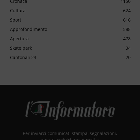
Cronaca
1150
Cultura
624
Sport
616
Approfondimento
588
Apertura
478
Skate park
34
Cantonali 23
20
Per inviarci comunicati stampa, segnalazioni,
auguri, scrivici una e-mail a