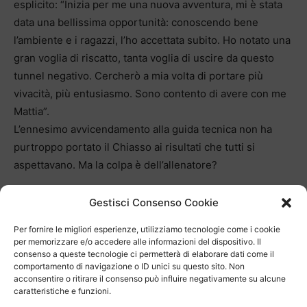
esplicito: “Inizia per me una nuova avventura, mi è stata
data una bellissima opportunità: conoscendo bene
l’ambiente e i ragazzi, l’ho accettata subito. Ho notato una
gran voglia di riscatto, tanta voglia di uscire da questo
tunnel negativo. Cercherò a mia volta di portare più
vivacità, più entusiasmo. Sono contento di avere con me
Mattia”.
L’ennesimo avvicendamento alla guida tecnica non ha
purtroppo portato il Chiasso ai risultati che tutti si
aspettavano. Ma la colpa è dell’allenatore?
Gestisci Consenso Cookie
Per fornire le migliori esperienze, utilizziamo tecnologie come i cookie
per memorizzare e/o accedere alle informazioni del dispositivo. Il
consenso a queste tecnologie ci permetterà di elaborare dati come il
comportamento di navigazione o ID unici su questo sito. Non
acconsentire o ritirare il consenso può influire negativamente su alcune
caratteristiche e funzioni.