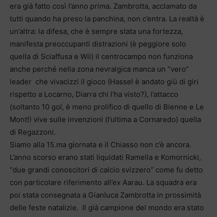
era già fatto così l’anno prima. Zambrotta, acclamato da
tutti quando ha preso la panchina, non c’entra. La realtà è
un’altra: la difesa, che è sempre stata una fortezza,
manifesta preoccupanti distrazioni (è peggiore solo
quella di Sciaffusa e Wil) il centrocampo non funziona
anche perché nella zona nevralgica manca un “vero”
leader che vivacizzi il gioco (Hassel è andato giù di giri
rispetto a Locarno, Diarra chi l’ha visto?), l’attacco
(soltanto 10 gol, è meno prolifico di quello di Bienne e Le
Mont!) vive sulle invenzioni (l’ultima a Cornaredo) quella
di Regazzoni.
Siamo alla 15.ma giornata e il Chiasso non c’è ancora.
L’anno scorso erano stati liquidati Ramella e Komornicki,
“due grandi conoscitori di calcio svizzero” come fu detto
con particolare riferimento all’ex Aarau. La squadra era
poi stata consegnata a Gianluca Zambrotta in prossimità
delle feste natalizie. Il già campione del mondo era stato