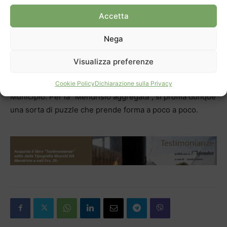
Municipio. Per selezionare il progettista della futura sede
Accetta
– considerato che non si tratta di un edificio di pregio ma
di un capannone industriale – verrà pubblicato un
Nega
concorso ad onorario. L’Esecutivo prospetta anche che il
Front Office delle AIM (settori Amministrazione e
Visualizza preferenze
Direzione) possa tornare alla fine nel CPI “per una
questione di prossimità con il pubblico” commenta il
Cookie Policy
Dichiarazione sulla Privacy
Municipio. Per la “Mendrisio aggregata”, si profila dunque
una sorta di puzzle che prende forma a poco a poco.