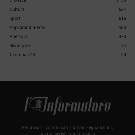
Cronaca
1150
Cultura
624
Sport
616
Approfondimento
588
Apertura
478
Skate park
34
Cantonali 23
20
Per inviarci comunicati stampa, segnalazioni,
auguri, scrivici una e-mail a