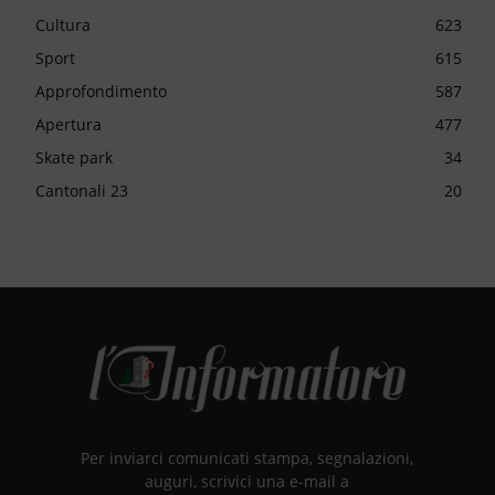
Cultura
623
Sport
615
Approfondimento
587
Apertura
477
Skate park
34
Cantonali 23
20
Per inviarci comunicati stampa, segnalazioni,
auguri, scrivici una e-mail a