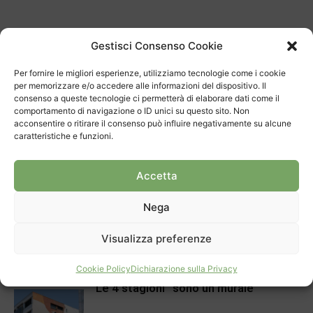
Articolo precedente
Prossimo articolo
Gestisci Consenso Cookie
Un Festival classico e
Stabio centrale energetica?
nostrano
Per fornire le migliori esperienze, utilizziamo tecnologie come i cookie
per memorizzare e/o accedere alle informazioni del dispositivo. Il
consenso a queste tecnologie ci permetterà di elaborare dati come il
comportamento di navigazione o ID unici su questo sito. Non
ARTICOLI CORRELATI
DI PIÙ DELLO STESSO AUTORE
acconsentire o ritirare il consenso può influire negativamente su alcune
caratteristiche e funzioni.
“La Santa Lucia è una realtà
importante”
Accetta
Approfondimento
Nega
Sul San Giorgio la più antica vespa
conosciuta
Visualizza preferenze
Approfondimento
Cookie Policy
Dichiarazione sulla Privacy
“Le 4 stagioni” sono un murale