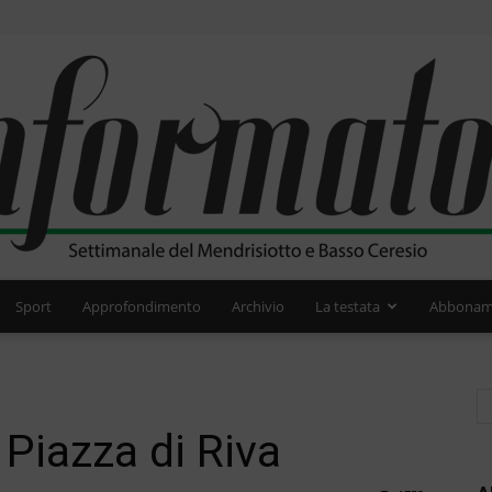
Sport
Approfondimento
Archivio
La testata
Abbonam
L'Informatore
 Piazza di Riva