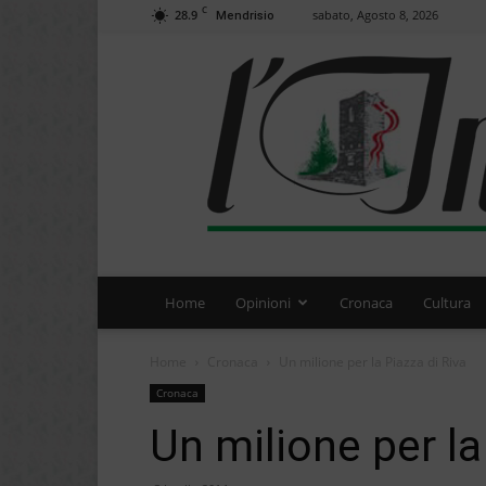
C
28.9
sabato, Agosto 8, 2026
Mendrisio
Home
Opinioni
Cronaca
Cultura
Home
Cronaca
Un milione per la Piazza di Riva
Cronaca
Un milione per la