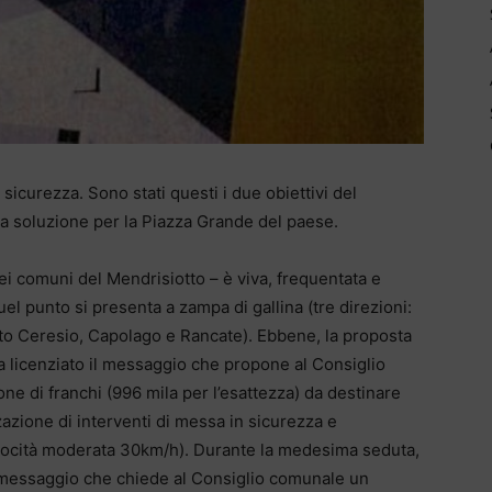
 sicurezza. Sono stati questi i due obiettivi del
na soluzione per la Piazza Grande del paese.
 dei comuni del Mendrisiotto – è viva, frequentata e
uel punto si presenta a zampa di gallina (tre direzioni:
rto Ceresio, Capolago e Rancate). Ebbene, la proposta
a licenziato il messaggio che propone al Consiglio
e di franchi (996 mila per l’esattezza) da destinare
zzazione di interventi di messa in sicurezza e
elocità moderata 30km/h). Durante la medesima seduta,
un messaggio che chiede al Consiglio comunale un