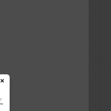
ID
nte