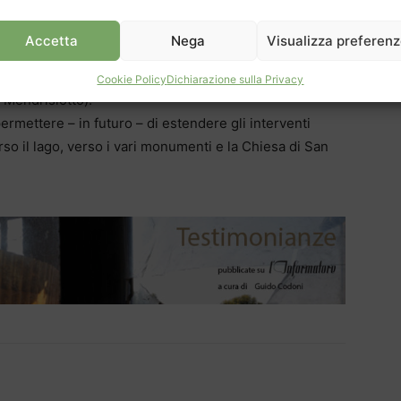
quella pedonale (è prevista anche la posa di paletti
le costruzioni). Quanto ai sussidi, il messaggio indica
Accetta
Nega
Visualizza preferen
ale forfettaria pari a 60 mila franchi. Inoltre si potrà
 di circa 34 mila franchi nell’ambito di interventi
Cookie Policy
Dichiarazione sulla Privacy
 Mendrisiotto).
ermettere – in futuro – di estendere gli interventi
rso il lago, verso i vari monumenti e la Chiesa di San