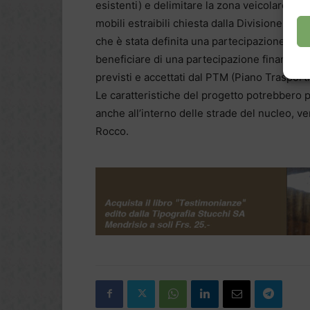
esistenti) e delimitare la zona veicolare da 
mobili estraibili chiesta dalla Divisione del
che è stata definita una partecipazione canton
beneficiare di una partecipazione finanziaria
previsti e accettati dal PTM (Piano Trasporti
Le caratteristiche del progetto potrebbero p
anche all’interno delle strade del nucleo, ve
Rocco.