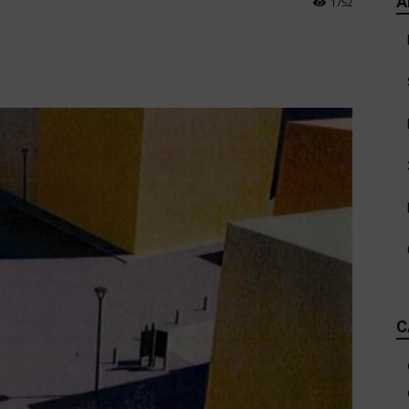
A
1752
C